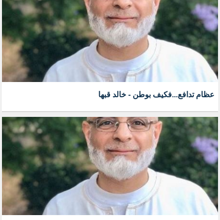
عظام تدافع...فكيف بوطن - خالد قبها