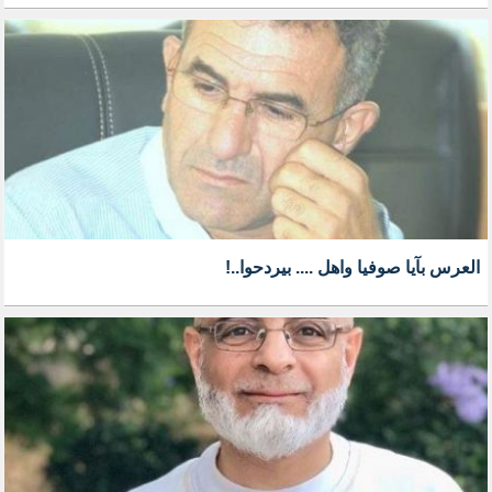
العرس بآيا صوفيا واهل .... بيردحوا..!