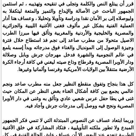
قرر أن يبتلع النص والكلمة وتجلى في تنقيحه وتهذيبه ، ثم استئمن
الجمهور الباحث عن الأصالة والإبداع والتميز والمتعة ليتكفلا به
وليوصلاه إلى بر الأمان نقدا ودراسة وتأويلا وتحليلا ، وعساف هنا أدار
العملية الفنية بشكل غير مألوف فغنى الأغنية الليبية والجزائرية
والمصرية والخليجية والأردنية والمغربية وتألق فيها مبرزا الطرب
الاصيل متحولا من مطرب صاعد إلى نجم فذ استطاع خلال فترة
وجيزة الوصول إلى المونديال والغناء فوق مدرجاته وبدأ إسمه يلمع
في عالم النجومية والشهرة فدخل مهرجان جرش وبابل وصلالة
ودار الأوبرا المصرية وقرطاج وذاع صيته ليغني في كافة أرجاء الكرة
الأرضية متنقلاً بين الولايات الأمريكية وفرنسا وألمانيا وغيرها.
كل هذا بنجاح وتفوق منقطع النظير جعل منه مطرب صاعد ونجم
عالمي يجمع بين كافة أشكال الغناء بغض النظر عن المكان حيث
غنى في يطا حفل عرس شعبي عادي وتألق به وغنى في دار الأوبرا
المصرية ونجح فيه ووصل إلى مدرجات جرش وأجاد فيه.
وربما ابتعاد عساف عن النصوص المبتذلة التي لا تنمي فكر الجمهور
المبدع ولا تطور ملكته التأويليية ، فتكاد المشاركة في خلق الأغنية
الطربية تنعدم عند البعض إلا أن عساف عاش الحالة الفنية في كل