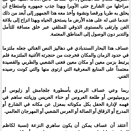
مراحلها من الشارع حتى الأوبرا وبهذا جذب جمهوره واستطاع أن
يحلق به طربا ورقصا ونشوة وأخذ معه هذا الجمهور إلى أبعد من ذلك
عندما غنى له على هذه الأرض ما يستحق الحياه وبهذا انزاح إلى بلاغة
الفن وارتقى بالمستوى الذوقي للمتلقي عبر خلق مسافة للتأمل
والتدبر دون الوصول إلى المناطق المعتمة.
عساف هذا البحار السندبادي في دهاليز النص الغنائي جعله ملتزما
في حدود الزمان والمكان فخرجت من حنجرته الأغنية الملتزمة فلم
يرتبط بزمن معين أو مكان معين فغنى الشعبي والطربي والقصيدة
معتمداً على المنابع المعرفية التي ارتوى منها والتي كونت رصيده
الفني.
ربما وعي عساف الرمزي بأسطورة جلجامش أو زايوس أو
بروميثيوس أو طلعة العروس أو حناء العريس وزيانته ساهم في
فهمه لإدارة الحفل بكل مكوناته بمعزل عن مكانه في الشارع أو
المدرج أو الزقاق أو الصالة أو العرس الشعبي أو المهرجان العالمي.
أعتقد أن عساف يمكن أن يكون ساهري النزعة (نسبة لكاظم