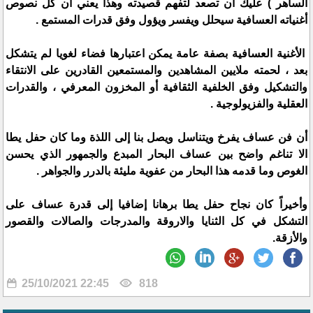
الساهر ) عليك ان تصعد لتفهم قصيدته وهذا يعني أن كل نصوص
أغنياته العسافية سيحلل ويفسر ويؤول وفق قدرات المستمع .
الأغنية العسافية بصفة عامة يمكن اعتبارها فضاء لغويا لم يتشكل
بعد ، لحمته ملايين المشاهدين والمستمعين القادرين على الانتقاء
والتشكيل وفق الخلفية الثقافية أو المخزون المعرفي ، والقدرات
العقلية والفزيولوجية .
أن فن عساف يفرخ ويتناسل ويصل بنا إلى اللذة وما كان حفل يطا
الا تناغم واضح بين عساف البحار المبدع والجمهور الذي يحسن
الغوص وما قدمه هذا البحار من عفوية مليئة بالدرر والجواهر .
وأخيراً كان نجاح حفل يطا برهانا إضافيا إلى قدرة عساف على
التشكل في كل الثنايا والاروقة والمدرجات والصالات والقصور
والأزقة.
25/10/2021 22:45
818