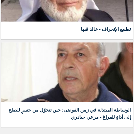
تطبيع الإنحراف - خالد قبها
الوساطة المبتذلة في زمن الفوضى: حين تتحوّل من جسرٍ للصلح
إلى أداةٍ للفراغ - مرعي حيادري