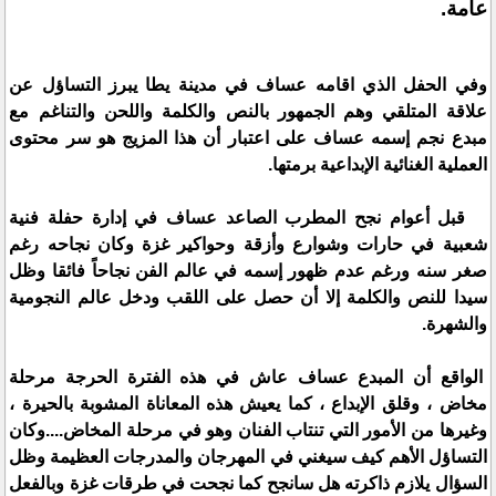
عامة.
وفي الحفل الذي اقامه عساف في مدينة يطا يبرز التساؤل عن
علاقة المتلقي وهم الجمهور بالنص والكلمة واللحن والتناغم مع
مبدع نجم إسمه عساف على اعتبار أن هذا المزيج هو سر محتوى
العملية الغنائية الإبداعية برمتها.
قبل أعوام نجح المطرب الصاعد عساف في إدارة حفلة فنية
شعبية في حارات وشوارع وأزقة وحواكير غزة وكان نجاحه رغم
صغر سنه ورغم عدم ظهور إسمه في عالم الفن نجاحاً فائقا وظل
سيدا للنص والكلمة إلا أن حصل على اللقب ودخل عالم النجومية
والشهرة.
الواقع أن المبدع عساف عاش في هذه الفترة الحرجة مرحلة
مخاض ، وقلق الإبداع ، كما يعيش هذه المعاناة المشوبة بالحيرة ،
وغيرها من الأمور التي تنتاب الفنان وهو في مرحلة المخاض....وكان
التساؤل الأهم كيف سيغني في المهرجان والمدرجات العظيمة وظل
السؤال يلازم ذاكرته هل سانجح كما نجحت في طرقات غزة وبالفعل