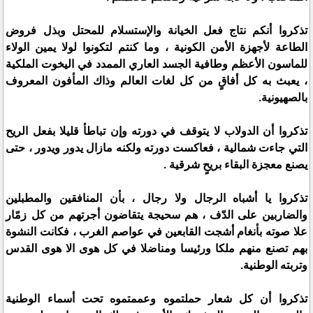
تذكروا أنكم نتاج فعل الخيانة والإستسلام للمحتل وبذل فروض
الطاعة لأجهزة الأمن الكونية ، وما كنتم لتكونوا لولا يمين الولاء
للماسون الأعظم وطافية الجسد العاري الممدد في اليخوت الملكية
، يعبث به كل أفاقٍ من كل لغات العالم وذاك المأفون المعروف
بالصهيونية.
تذكروا أن الدولاب لا يتوقف في دورته وإن تباطأ قليلا بفعل الريح
التي جاءت شمالية ، فعاكست دورته ولكنه مازال يدور ويدور ، حتى
يصنع معجزة البقاء بريحٍ شرقية .
تذكروا يا أشباه الرجال ولا رجال ، بأن المنافقين والمطبلين
والضاربين على الدّف ، هم سحيجة يتقاضون أجرتهم من كل زمّار
علا صوته بأنغام أشجت القابعين في عواصم الغرب ، فكانت النشوة
بهم تصنع منهم ملكا ورئيسا ومناضلا في كل هوى الا هوى القدس
وتربته الوطنية.
تذكروا أن كل شعار حملتموه وعممتموه تحت أسماء الوطنية