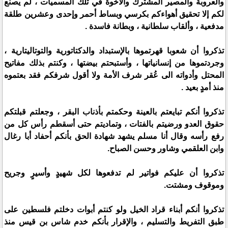
والعروبة والمصير المشترك والأخوة في تلك المسميات ، لم يصنع
لكم إلا تحقيق أهواءكم بكرسي وبساط أحمر وإحدى وعشرين طلقة
مدفعية ، وألقاب سلطانية ، وبطانة فاسدة .
تذكروا أن شعوبا قهرتموها بالإستبداد والدكتاتورية والتوتاليتارية ،
وجردتموها من إنسانياتها ، وأستبحتم بيضتها ، وكنتم بذلك مفاتيح
المحتل وأدواته الى عُقر شرف الأمة ولا أقول شرفكم فقد بعتموه
منذ أمدٍ بعيد .
تذكروا أنكم تبايعتم بالعينة وحكمتم بأذناب البقر ، وجعلتم قبلتكم
حقوق العدو ورضيتم بالفتات ، وتماديتم حتى أسقطم رأس كل من
رفع رأسه وقال أنا مسلم يشهد شهادة الحق بأنكم أحفاد أبا رغال
وابن العلقمي وشاور وحسن الصباح.
تذكروا أن عليكم فواتير لم تدفعوها لكل شهيدٍ وأسيرٍ وجريح
وموقوف ومشتت.
تذكروا أنكم أبناء قراد الخيل ولو كنتم أبوات دخلتم فلسطين على
طبق التفريط والتسليم ، والإقرار بأنكم خدم شاس بن قيس منذ