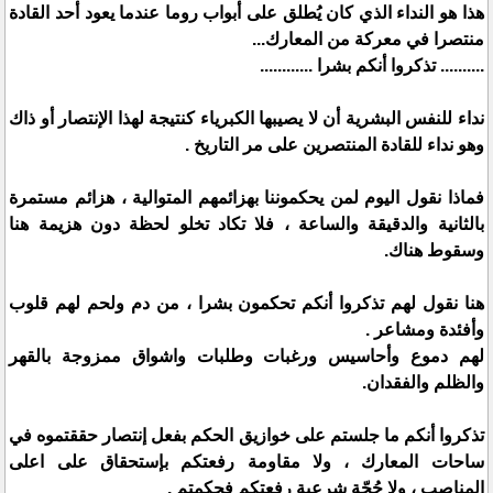
هذا هو النداء الذي كان يُطلق على أبواب روما عندما يعود أحد القادة
منتصرا في معركة من المعارك...
.......... تذكروا أنكم بشرا ............
نداء للنفس البشرية أن لا يصيبها الكبرياء كنتيجة لهذا الإنتصار أو ذاك
وهو نداء للقادة المنتصرين على مر التاريخ .
فماذا نقول اليوم لمن يحكموننا بهزائمهم المتوالية ، هزائم مستمرة
بالثانية والدقيقة والساعة ، فلا تكاد تخلو لحظة دون هزيمة هنا
وسقوط هناك.
هنا نقول لهم تذكروا أنكم تحكمون بشرا ، من دم ولحم لهم قلوب
وأفئدة ومشاعر .
لهم دموع وأحاسيس ورغبات وطلبات واشواق ممزوجة بالقهر
والظلم والفقدان.
تذكروا أنكم ما جلستم على خوازيق الحكم بفعل إنتصار حققتموه في
ساحات المعارك ، ولا مقاومة رفعتكم بإستحقاق على اعلى
المناصب ، ولا حُجّة شرعية رفعتكم فحكمتم .