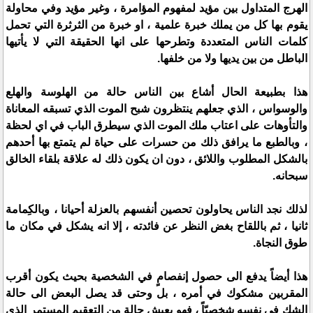
الهرج المتداول بين مؤيد لمفهوم المؤامرة ، وغير مؤيد وفي محاولة
يقوم بها كل من يملك خبرة علمية ، او خبرة من الثرثرة التي تحمل
كلمات الناس المتعددة وتطرحها على انها الحقيقة التي لا يأتيها
الباطل من بين يديها ولا من خلفها.
هذا بطبيعة الحال أشاع بين الناس حالة من الهلوسة والهلع
والوسواس ، الذي جعلهم ينتظرون شبح الموت الذي تسبقه المعاناة
والتأوهات على اعتاب ملك الموت الذي سيطرق الباب في اي لحظة
، وبالطبع ما يرافق ذلك من حسرات على حياة لم يتمتع بها أحدهم
بالشكل المطلوب واللائق ، دون ان يكون ذلك له علاقة بلقاء الخالق
سبحانه.
لذلك نجد الناس يحاولون تحصين أنفسهم بالعزلة أحيانا ، وبالكِمامة
ثانيا ، ثم باللقاح بغض النظر عن فائدته ، إلا انه يشكل في مكان ما
طوق النجاة.
هذا أيضاً يدفع الى حصول إنفصامٍ في الشخصية بحيث يكون أقرب
المقربين مشكوك في أمره ، بل وحتى قد يصل البعض الى حالة
الشك في نفسه شخصيّاً ، فهو يعيش حالة من التعقيم المستمر الذي