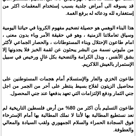
قد يسوقه الى أمراض جلدية بسبب إستخدام المعقمات اكثر من
إستغفاره لله ودعائه له برفع الغمة.
هذا البناء الوهمي هو حصيلة تضخيم مفهوم الكرونا في حياتنا اليومية
وسياق تعاملاتنا الزمنية ، وهو في حقيقة الأمر وباء بدون معنى ،
امام طاعون الإحتلال وبناء المستوطانات ، والحصار الجماعي لأكثر
من مليوني نسمة من البشر يبحثون عن لقمة الخبز فلا يجدونها إلا
بشق الأنفس ، وبذل الكرامة والتضحية بكل غالٍ ورخيص في سبيل
الإستمرار بالعيش اللاكريم.
طاعون الخزي والعار والإستسلام أمام هجمات المستوطنين على
محاصيل الزيتون لفلاح بسيط ينتظر على أحر من الجمر من اجل
جني الثمار ودفع الإلتزامات التي تعهد بدفعها عند جني المحصول.
طاعون التسليم بأن اكثر من 80% من أرض فلسطين التاريخية لم
نعد نستطيع المطالبة بها لأننا لا نملك المطالبة بها أمام الإسترخاء
فوق السجادة الحمراء والسلام الجمهوري ولقب السيادة والمعالي
والعطوفة.