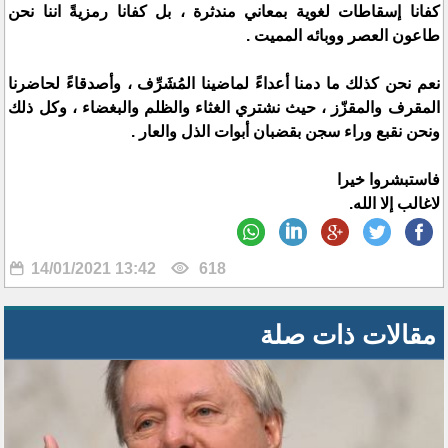
كفانا إسقاطات لغوية بمعاني مندثرة ، بل كفانا رمزيةً اننا نحن
طاعون العصر ووبائه المميت .
نعم نحن كذلك ما دمنا أعداءً لماضينا المُشَرِّف ، وأصدقاءً لحاضرنا
المقرف والمقزّز ، حيث نشتري الغثاء والظلم والبغضاء ، وكل ذلك
ونحن نقبع وراء سجن بقضبان أبوات الذل والعار .
فاستبشروا خيرا
لاغالب إلا الله.
14/01/2021 13:42
618
مقالات ذات صلة