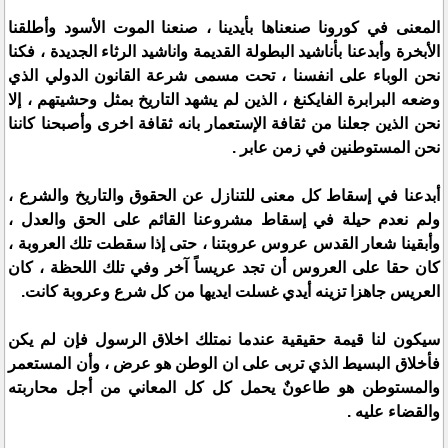
المعنى في كورونا صنعناها بأيدينا ، صنعنا الموت الأسود وأطلقنا
الأبخرة وأبدعنا بأناشيد البطولة القديمة واناشيد الرثاء الجديدة ، فكنا
نحن الوباء على انفسنا ، تحت مسمى شرعة القانون الدولي الذي
وضعه البرابرة الفايكنغ ، الذين لم يشهد التاريخ بمثل وحشيتهم ، إلا
نحن الذين جعلنا من ثقافة الإستعمار بانه ثقافة اخرى وأصبحنا كاننا
نحن المستوطنين في زمن عابر .
أبدعنا في إسقاط كل معنى للتنازل عن الحقوق والتاريخ والشرع ،
ولم نعدم حيلة في إسقاط مشروعنا القائم على الحق والعدل ،
وأبقينا شعار القدس عروس عروبتنا ، حتى إذا سقطت تلك العروبة ،
كان حقا على العروس أن تجد عريساً آخر وفي تلك اللحظة ، كان
العريس جاهزا تزينه أيدي غسلت ايديها من كل شرع وعروبة كانت.
سيكون لنا قيمة حقيقية عندما نمتلك اخلاق الرسول فإن لم يكن
فأخلاق البسيط الذي تربى على ان الوطن هو عرض ، وأن المستعمر
والمستوطن هو طاعونٌ يحمل كل كل المعاني من أجل محاربته
والقضاء عليه .