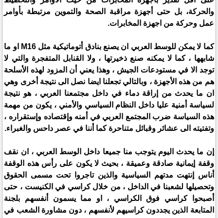
والحركة، بل حتى أجهزة مراقبة الصحة والتموين مرتبطة بأوامر
عمل وحركة من اجهزة المخابرات.
كما لا يمكن للوسط العربي ان يصنع بنادق أتوماتيكية مثل M16 او ما
شابهها ، كما لا يمكنه صنع ذخيرتها ، ولا القنابل المتفجرة والتي لا
توجد الا في مستودعات الجيش ، وهذا يعني أن المزود لهذه الأسلحة
هم من هذه الأجهزة ، وبالتالي تجعلنا ايضا نصل الى نتيجة أخرى وهي
ان ما يحدث من إراقة دماء في داخل مجتمعنا العربي ، هو نتيجة
لسياسة أمنية عليا داخل النظام السياسي والأمني ، يكون من مهمة
هذه السياسة ضرب المجتمع العربي في أمنه وإقتصاده وإستقراره ،
وتفتيته الى عشائر وقبائل متناحرة كما أننا في عصر داحس والغبراء.
إن ما يحدث اليوم يتوجب منا جميعا داخل الوسط العربي ، ان نقف
وقفة إيمانية صادقة وعميقة ، بحيث لا يكون على رأس هذه الوقفة
أناس إنتهت مدتهم السياسية والذين تاجروا تحت مسمى الحقوق
وتحصيلها لشعبنا في الداخل ، من خلال كراسي في الكنيست ، حتى
أصبحوا كراسي فوق الكراسي ، او مما يسمون أنفسهم بلجنة
المتابعة الذين يجددون كراسيهم لأنفسهم ، دون مشاورة الشعب في