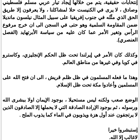
إنتخابات حقيقية، يتم من خلالها إيجاد تيار عربي مسلم فلسطيني
وصادق ، لا يرى في الكنيست حلا لمشاكلنا ، ولا يعرفون إلا طريق
الحق الذي مثّله في جنوب إفريقيا على سبيل المثال نيلسون مانديلا
ضمن المقاومة السلمية وهو حتى في السجن الى ان خرج مرفوع
الرأس وتغير الأمر عما كان عليه من سياسة الأبرتهايد (الفصل
العنصري).
وكذلك كان الأمر في إيرلندا تحت ظل الحكم الإنجليزي، وكاسترو
في كوبا وفي غيرها من مناطق العالم.
وهذا ما فعله المسلمون في ظل ظلم قريش ، الى ان فتح الله على
المسلمين وأعادوا مكة تحت ظل الإسلام.
الوضع صعب ولكنه ليس مستحيلا ، بوجود الإيمان اولا ببشرى الله
ورسوله ، ثم بوجود الإرادة الصادقة التي لا يحملها إلا الصادقون الذين
لا يرتجفون عند أول هزة ويذوبون في الماء كما يذوب الملح .
إستبشروا خيرا
لاغالب إلا الله.