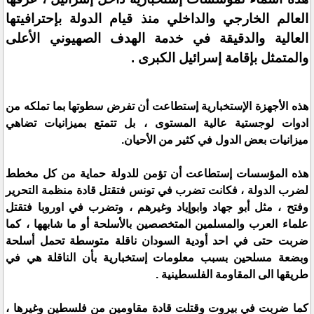
العالم الخارجي والداخلي منذ قيام الدولة بإحترافيتها
العالية والدقيقة في خدمة الهدف الصهيوني الأعلى
والمتمثل بإقامة إسرائيل الكبرى .
هذه الأجهزة الإستخبارية إستطاعت أن تفرض سطوتها بما تملكه من
ادوات لوجستية عالية المستوى ، بل تتمتع بميزانيات تضاهي
ميزانيات بعض الدول في كثير من الأحيان.
هذه المؤسسات إستطاعت أن تؤمن للدولة حماية من كل مخطط
لضرب الدولة ، فكانت تضرب في تونس فتقتل قادة منظمة التحرير
وفتح ، مثل أبو جهاد وابوإياد وغيرهم ، وتضرب في اوروبا فتقتل
علماء العرب والمسلمين المتخصصين بالأسلحة أو ما شابهها ، كما
ضربت حتى في احد أودية السودان ناقلة متوسطة تحمل أسلحة
وبضعة مسلحين بسبب معلومات إستخبارية بأن الناقلة هي في
طريقها الى المقاومة الفلسطينية .
كما ضربت في بيروت وقتلت قادة مقاومين من فلسطين وغيرها ،