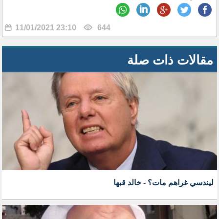
11/01/2021 23:10
644
مقالات ذات صلة
ليندسي غراهم مات؟ - خالد قبها