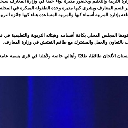
رة التربية والتعليم وبحضور مديرة لواء حيفا في وزارة المعارف سيج
ير قسم المعارف وبشرى كبها مديرة وحدة الطفولة المبكرة في المجل
إدارة المربية أسماء كبها والمربية المساعدة هناء كبها جائزة التربية
قودها المجلس المحلي بكافة أقسامه وهيئاته التربوية والتعليمية في 
ات بالتعاون والعمل والمشترك مع طاقم التفتيش في وزارة المعارف.
بستان الألحان طاقمًا، طلابًا وأهالي خاصة ولأهلنا في قرى بسمة عامة