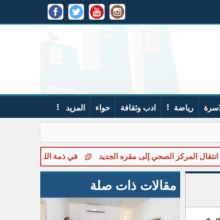
اسرة
رياضة
ادب وثقافة
حواء
المزيد
 الجديد
في ذمة الله... سفيان احمد علي كبها ( ابو عنان )
ل
مقالات ذات صلة