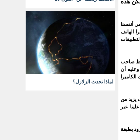
لكن هذه
ي أنفسنا
ا الهاتف
التطبيقات
لاحظ صاحب
وعليه أن
الكاميرا
لماذا تحدث الزلازل؟
ف يزيد من
لينا عبر
ود بطبقة