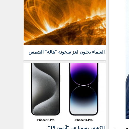
العلماء يحلون لغز سخونة "هالة" الشمس
الكشف رسميا عن "آيفون 15"