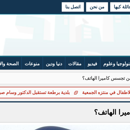
لة كبها
من نحن
اتصل بنا
نولوجيا وعلوم
فيديو
مقالات
دنيا ودين
منوعات
الصحة وال
 تجسس كاميرا الهاتف؟
 في منتزه الجمعية
بلدية برطعة تستقبل الدكتور وسام صبيحات ل
را الهاتف؟