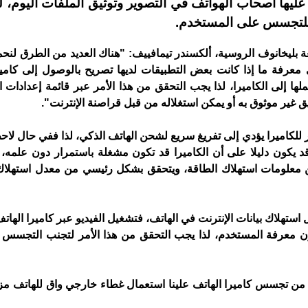
 عليها أصحاب الهواتف في التصوير وتوثيق الملفات اليوم، 
 للتجسس على المستخدم.
ة بليخانوف الروسية، ألكسندر تيمافييف: "هناك العديد من الطرق لنحم
معرفة ما إذا كانت بعض التطبيقات لديها تصريح بالوصول إلى كامير
عملها إلى الكاميرا، لذا يجب التحقق من هذا الأمر عبر قائمة إعدادات 
يق غير موثوق به أو يمكن استغلاله من قبل قراصنة الإنترنت".
ستمر للكاميرا يؤدي إلى تفريغ سريع لشحن الهاتف الذكي، لذا ففي حال 
 يكون دليلا على أن الكاميرا قد تكون مشغلة باستمرار دون علمه، 
ن معلومات استهلاك الطاقة، ويتحقق بشكل رئيسي من معدل استهلاك 
ل استهلاك بيانات الإنترنت في الهاتف، فتشغيل الفيديو عبر كاميرا الهات
ون معرفة المستخدم، لذا يجب التحقق من هذا الأمر لتجنب التجسس ع
نا من تجسس كاميرا الهاتف علينا استعمال غطاء خارجي واق للهاتف مز