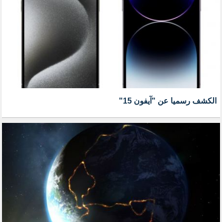
الكشف رسميا عن "آيفون 15"