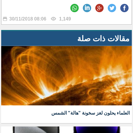
30/11/2018 08:06
1,149
مقالات ذات صلة
العلماء يحلون لغز سخونة "هالة" الشمس